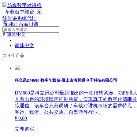
끠
ꀅ
简体中文
简体中文
首页
首页
共
4
个产品
关于我们
关于我们
科立讯DM680 数字车载台-佛山市海川通电子科技有限公司
产品展示
公司简介
产品展示
DM680是科立讯公司最新推出的一款结构紧凑、功能强
具有出色的环境噪声抑制功能，实现真正的数字化清晰通
新闻中心
企业文化
海能达
新闻中心
拟通信。该车台充分调研了车载对讲机市场的需求特点，
客运、物流、公共交通、自驾游等行业。
公司荣誉
摩托罗拉
解决方案
公司荣誉
¥ 0.00
立即购买
联系我们
建伍
行业资讯
联系我们