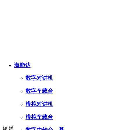
海能达
数字对讲机
数字车载台
模拟对讲机
模拟车载台
넳
넲
数字中转台、基