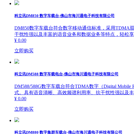
威泰克斯
常见问题
科立讯DM850 数字车载台-佛山市海川通电子科技有限公司
Mag One
DM850数字车载台符合数字移动通信标准，采用TDM
干扰性强以及丰富的语音业务和数据业务等特点，轻松享
科立讯
¥ 0.00
立即购买
欧标
中瑞科
科立讯DM588 数字车载电台-佛山市海川通电子科技有限公司
无源产品
DM588/588G数字车载台符合TDMA数字（Digital 
式。具有语音清晰、高效频谱利用率、抗干扰性强以及丰
群英荟萃
¥ 0.00
立即购买
科立讯DM880 数字集群车载台-佛山市海川通电子科技有限公司