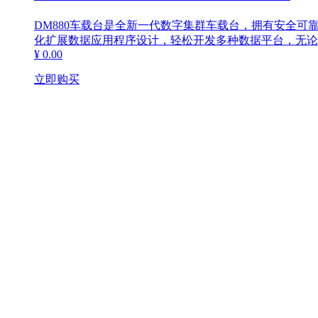
DM880车载台是全新一代数字集群车载台，拥有安全
化扩展数据应用程序设计，轻松开发多种数据平台，无论
¥ 0.00
立即购买