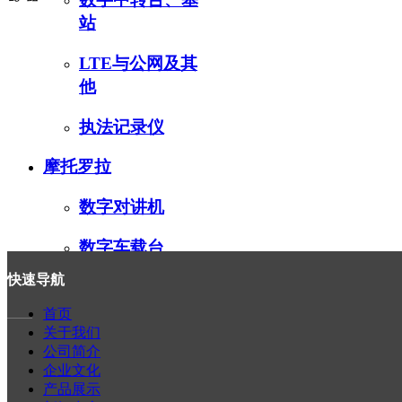
站
LTE与公网及其
他
执法记录仪
摩托罗拉
数字对讲机
数字车载台
快速导航
模拟对讲机
首页
——
公众对讲机
关于我们
公司简介
数字中转台、基
企业文化
产品展示
站