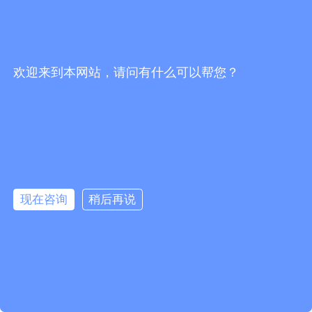
是提升竞争力的关键，TCL对讲机可以帮助酒店
实现快速响应，提高服务质量。
佛山市海川通电子科技有限公司
了解服务行业的
欢迎来到本网站，请问有什么可以帮您？
特殊需求，可以为客户提供定制化的通信解决方
案。我们的解决方案不仅考虑技术因素，还结合
끅
业务流程优化，帮助客户提升整体服务水平。
结语
뀩
TCL对讲机凭借其可靠的产品质量和创新的技术设
现在咨询
稍后再说
뀥
计，在模拟对讲机和公网对讲机领域都提供了具有竞
争力的产品。无论是需要局部区域通信的模拟对讲
낃
机，还是需要全国覆盖的公网对讲机，TCL都能提供
녕
合适的解决方案。