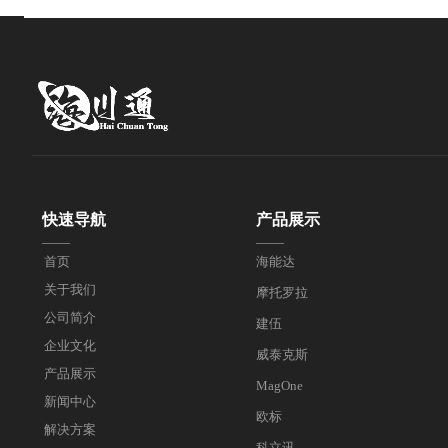
快速导航
产品展示
——
——
首页
海能达
关于我们
摩托罗拉
公司简介
建伍
企业文化
威泰克斯
产品展示
MagOne
新闻中心
欧标
解决方案
科立讯