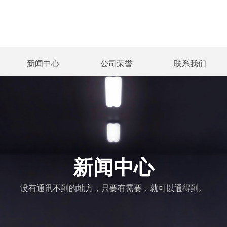
新闻中心
公司荣誉
联系我们
新闻中心
公司荣誉
联系我们
新闻中心
没有通讯不到的地方，只要有需要，就可以通得到。