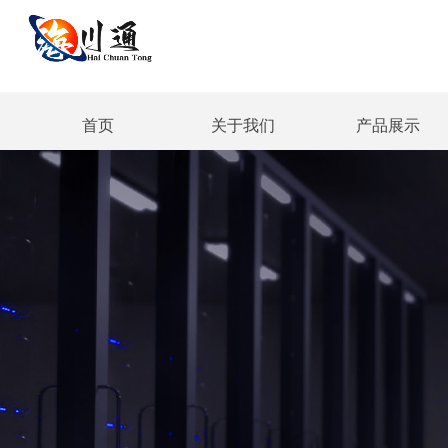
首页
关于我们
产品展示
首页
关于我们
产品展示