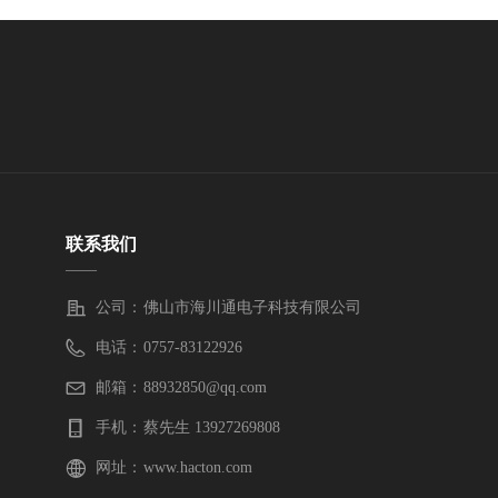
联系我们
——
公司：
佛山市海川通电子科技有限公司
电话：
0757-83122926
邮箱：
88932850@qq.com
手机：
蔡先生 13927269808
网址：
www.hacton.com