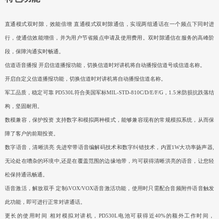
直通模式双时隙，效能倍增 直通模式双时隙通信，实现两组通话在一个频点下同时进
行，使通信效能增倍，并为用户节省频点申请及使用费用。双时隙通信在服务的高峰阶
段，保障沟通实时畅通。
信道语音播报 开启信道播报功能，切换信道时对讲机将自动播报信道号或信道名称。
开启自定义信道播报功能，切换信道时对讲机将自动播报信道名称。
军工品质，稳定可靠 PD530L符合美国军标MIL-STD-810C/D/E/F/G，1.5米防损抗跌落结
构，坚固耐用。
数模兼容，保护投资 支持数字和模拟两种模式，能够兼容现有的常规模拟系统，从而保
障了客户的前期投资。
数字语音，清晰洪亮 先进窄带语音编解码技术和数字纠错技术，内置1W大功率扬声器,
无论处在嘈杂的环境中,还是在覆盖范围的边缘地带，均可获得清晰洪亮的语音，让您轻
松保持通讯畅通。
语音激活，解放双手 定制iVOX/VOX语音激活功能，使用时只需配合音频附件语音触发
此功能，即可进行正常对讲通话。
更长的使用时间 相对模拟对讲机，PD530L电池可获得近40%的额外工作时间，