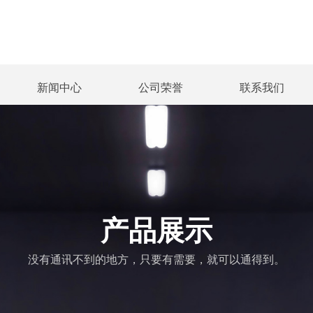
新闻中心
公司荣誉
联系我们
新闻中心
公司荣誉
联系我们
产品展示
没有通讯不到的地方，只要有需要，就可以通得到。