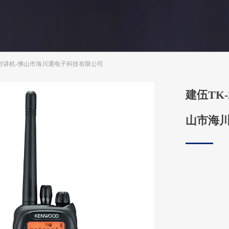
兆手持防爆对讲机-佛山市海川通电子科技有限公司
建伍TK-
山市海