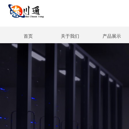
首页
关于我们
产品展示
首页
关于我们
产品展示